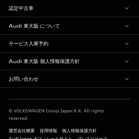
試乗車・展示車一覧
認定中古車
新車検索
Audi 東大阪 について
Audi認定中古車検索
おすすめ認定中古車
サービス入庫予約
Audi 東大阪 店舗情報
Audi Approved Automobile 東大阪 店舗情報
Audi 東大阪 個人情報保護方針
Audi 東大阪 サービス入庫予約
Audi 東大阪 運営会社概要
お問い合わせ
個人情報保護方針
定期点検 / 車検 料金表
各種お問い合わせ
© VOLKSWAGEN Group Japan K.K. All rights
reserved.
運営会社概要
採用情報
個人情報保護方針
Audi Japan オフィシャルサイト
プレスリリース